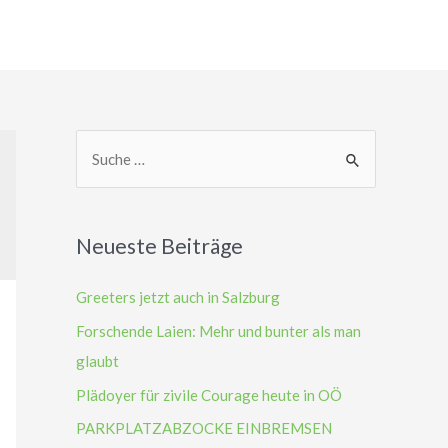
S
u
c
h
Neueste Beiträge
e
n
Greeters jetzt auch in Salzburg
n
Forschende Laien: Mehr und bunter als man
a
glaubt
c
Plädoyer für zivile Courage heute in OÖ
h
PARKPLATZABZOCKE EINBREMSEN
: