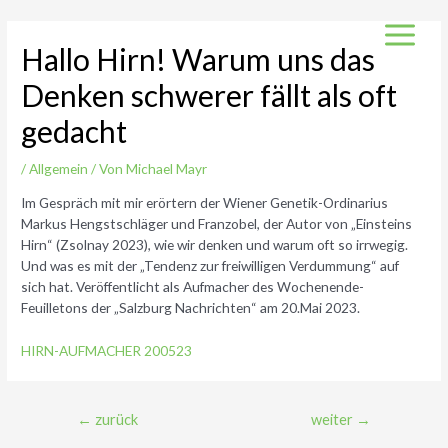
Zum
Inhalt
Main
Hallo Hirn! Warum uns das
springen
Denken schwerer fällt als oft
Menu
gedacht
/
Allgemein
/ Von
Michael Mayr
Im Gespräch mit mir erörtern der Wiener Genetik-Ordinarius
Markus Hengstschläger und Franzobel, der Autor von „Einsteins
Hirn“ (Zsolnay 2023), wie wir denken und warum oft so irrwegig.
Und was es mit der „Tendenz zur freiwilligen Verdummung“ auf
sich hat. Veröffentlicht als Aufmacher des Wochenende-
Feuilletons der „Salzburg Nachrichten“ am 20.Mai 2023.
HIRN-AUFMACHER 200523
Beitragsnavigation
←
zurück
weiter
→