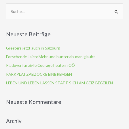
S
u
c
h
Neueste Beiträge
e
n
Greeters jetzt auch in Salzburg
n
Forschende Laien: Mehr und bunter als man glaubt
a
Plädoyer für zivile Courage heute in OÖ
c
PARKPLATZABZOCKE EINBREMSEN
h
LEBEN UND LEBEN LASSEN STATT SICH AM GEIZ BEGEILEN
:
Neueste Kommentare
Archiv