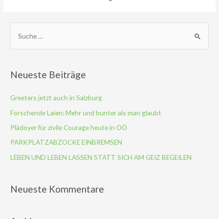
S
u
c
h
Neueste Beiträge
e
n
Greeters jetzt auch in Salzburg
n
Forschende Laien: Mehr und bunter als man glaubt
a
Plädoyer für zivile Courage heute in OÖ
c
PARKPLATZABZOCKE EINBREMSEN
h
LEBEN UND LEBEN LASSEN STATT SICH AM GEIZ BEGEILEN
:
Neueste Kommentare